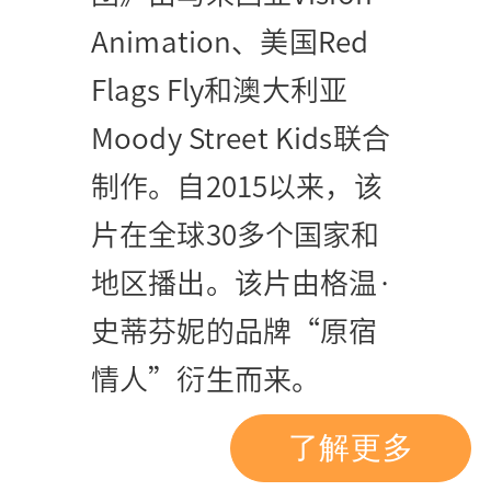
Animation、美国Red
Flags Fly和澳大利亚
Moody Street Kids联合
制作。自2015以来，该
片在全球30多个国家和
地区播出。该片由格温·
史蒂芬妮的品牌“原宿
情人”衍生而来。